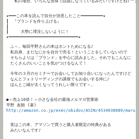
　　私の場合、いろんな意味で話題になっているみたいですけどね(^^;;)
★━━━この本を読んで自分が決意したこと━━━━━━━━━★

┃　『ブランドを作り上げる』　　　　　　　　　　　　　　　

┃　　　　　　　　　　　　　　　　　　　　　　　　　　　　

┃　　　大勢に埋没しないように！　　　　　　　　　　　　　

★━━━━━━━━━━━━━━━━━━━━━━━━━━━━★

　ふ～。毎回平野さんの本はホントためになる♪

　私自身、まだなにかを自分で売る！ということをしていないので

　そちらよりは「ブランド」を中心に読みました。それでもこんなに

　たくさんのいいことを気がつけるなんて！

　今年の３月のセミナーでお会いしてお知り合いになったんですけど

　なんとフォトリーディングの講座でもお会いする仲に♪

　ほんとご縁が太くなってうれしい限りです～。

●＜売上10倍！＞小さな会社の最強メルマガ営業術

http://amazon.co.jp/exec/obidos/ASIN/4534038089/marur
　実はこの本、アマゾンで買うと購入者限定の特典がある

　みたいなんです♪
