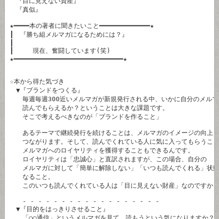
　『目に見えない資産』

　『真似』

★━━━━本の著者に聞きたいこと━━━━━━━━━━━━━★

┃　『勝ち組メルマガになるためには？』　　　　　　　　　　

┃　　　　　　　　　　　　　　　　　　　　　　　　　　　　

┃　　　現在、奮闘しています(笑)　　　　　　　　　　　　　

★━━━━━━━━━━━━━━━━━━━━━━━━━━━━★

☆本から得た気づき

　▼『ブランドをつくる』

　　毎週毎週300近いメルマガが新規発行される中、いかに自分のメルマ
　　読んでもらえるか？ということは大きな課題です。

　　そこで考えるべきなのが「ブランドを作ること」

　　あるテーマで継続発行を続けることは、メルマガのイメージの向上！
　　つながります。そして、読んでくれている人に気に入ってもらうこと
　　メルマガへのロイヤリティを獲得することもできるんです。

　　ロイヤリティは「忠誠心」と直訳されますが、この場合、自分の

　　メルマガに対して「簡単に解除しない」「いつも読んでくれる」状態
　　なること。

　　このいつも読んでくれている人は「目に見えない財産」なのですから
　　- - - - - - - - - - - - - - - - - -

　▼『目的をはっきりさせること』

　　「○○通信」というメルマガを見て、読もうという気になりますか？
