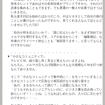
　　有名タレントであればその名前自体がブランドですから、それだけで
　　読者を集めることもできます。でも普通の一般人や企業ではそうは

　　いきません。

　　私も楽天日記を始めたばかりのころ、やはりネタとして自分の身の回
　　ことしか書けなかったものですから、見てくれる人なんてほとんど

　　いませんでした(泣)

　　「自分が何を伝えたいか？」「誰に伝えたいか？」をまず決めてから
　　メルマガを発行するんです。コアがあるからこそ、「編集後記」など
　　作者のプライベート的なことも「毎回見てます～」と言ってもらえる
　　のですからね♪

　　- - - - - - - - - - - - - - - - - -

　▼『小さなコミュニティで』

　　テレビＣＭ。繰り返し良く見ると覚えちゃいますよね。

　　もちろん、メルマガ立ち上げ段階からそんな大規模なＣＭを打つ余裕
　　なんてありません。

　　そこで「小さなコミュニティで集中的に！」をモットーにすること。
　　小さなコミュニティで広告なり相互紹介なりを繰り返すと

　　「あの、まるるちゃんって誰だ？」と話題になるんです。

　　「どうもそれもエンジニアらしいのに、ビジネス書を読み漁っている
　　奴らしいぞ！！」とね。こうなればしめたもの。入り口に立たせても
　　のですから・・・。
