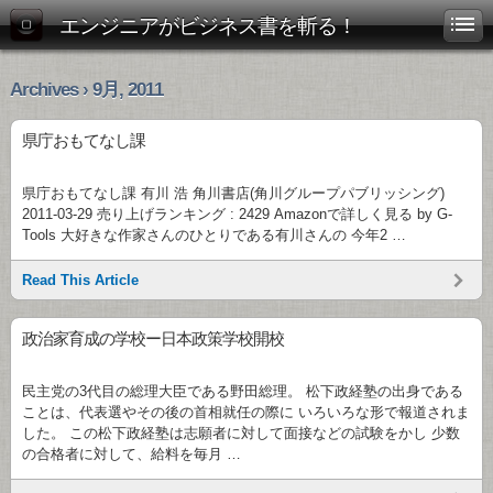
エンジニアがビジネス書を斬る！
Archives › 9月, 2011
県庁おもてなし課
県庁おもてなし課 有川 浩 角川書店(角川グループパブリッシング)
2011-03-29 売り上げランキング : 2429 Amazonで詳しく見る by G-
Tools 大好きな作家さんのひとりである有川さんの 今年2 …
Read This Article
政治家育成の学校ー日本政策学校開校
民主党の3代目の総理大臣である野田総理。 松下政経塾の出身である
ことは、代表選やその後の首相就任の際に いろいろな形で報道されま
した。 この松下政経塾は志願者に対して面接などの試験をかし 少数
の合格者に対して、給料を毎月 …