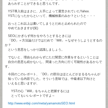
あらわすことができると思うんです。
YST導入前はまさに、人手によって運営されていたYahoo.
YSTになったからといって、機械検索のみか？というと・・・
おっとこれ以上は書いてしまうとだめと止められたので
やめておきますが(笑)
SEOにかぎらず何かをやろうとするときには
「DO」＝方法論だけではだめで「Will」＝なぜそうしようとするの
か？
という意思をしっかり認識しましょう。
でないと、理由もわからずにただ闇雲に作業をするということは
自分の意思も続かないし、間違った方向に行く可能性があるからで
す。
今回のこのレポート、「DO」の部分はほとんどがまるるちゃんが
知っている内容でした。そういう意味では、中級者以下向けと
いえると思いますが、
YSTの心「Will」をちゃんと把握するには
とってもいいレポートですよ～
http://www.enbiji.com/meta/yamamotoSEO.html