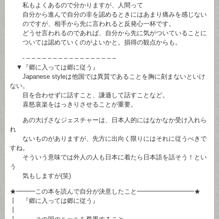
私もよくあるので分かりますが、人間って
自分から進んで自分の非を認めるときにはあまり痛みを感じない
のですが、相手から先に言われると反発心一杯です。
どうせ言われるのであれば、自分から先に気がついていることに
ついては認めていくのがよいかと。損得の観点からも。
- – – – – – – – – – – – – – – – – –
▼『郷に入っては郷に従う』
Japanese styleは他国では異質であることを胸に刻まないといけ
ない。
目を合わせずに話すこと、謙遜して話すことなど。
喜怒哀楽をはっきりさせることが重要。
あの大げさなジェスチャーは、日本人的にはなかなか受け入れら
れ
ないものがありますが、先方に出向く限りにはそれに従うべきで
すね。
そういう意味では外人の人も日本に着たら日本語を話そう！とい
う
気もしますが(笑)
★━━━この本を読んで自分が決意したこと━━━━━━━━━★
┃ 『郷に入っては郷に従う』
┃