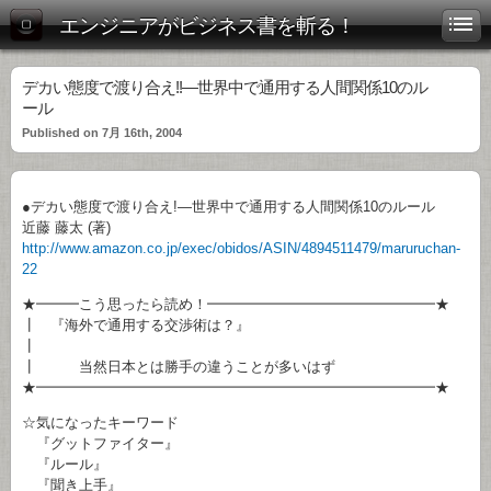
エンジニアがビジネス書を斬る！
デカい態度で渡り合え!!―世界中で通用する人間関係10のル
ール
Published on 7月 16th, 2004
●デカい態度で渡り合え!―世界中で通用する人間関係10のルール
近藤 藤太 (著)
http://www.amazon.co.jp/exec/obidos/ASIN/4894511479/maruruchan-
22
★━━━こう思ったら読め！━━━━━━━━━━━━━━━━★
┃ 『海外で通用する交渉術は？』
┃
┃ 当然日本とは勝手の違うことが多いはず
★━━━━━━━━━━━━━━━━━━━━━━━━━━━━★
☆気になったキーワード
『グットファイター』
『ルール』
『聞き上手』