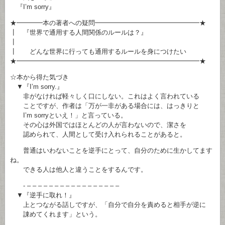
『I’m sorry』
★━━━━本の著者への疑問━━━━━━━━━━━━━━━━★
┃ 『世界で通用する人間関係のルールは？』
┃
┃ どんな世界に行っても通用するルールを身につけたい
★━━━━━━━━━━━━━━━━━━━━━━━━━━━━★
☆本から得た気づき
▼『I’m sorry.』
非がなければ軽々しく口にしない。これはよく言われている
ことですが、作者は「万が一非がある場合には、はっきりと
I’m sorryといえ！」と言っている。
その心は外国ではほとんどの人が言わないので、潔さを
認められて、人間として受け入れられることがあると。
普通はいわないことを逆手にとって、自分のために生かしてます
ね。
できる人は他人と違うことをするんです。
- – – – – – – – – – – – – – – – – –
▼『逆手に取れ！』
上とつながる話しですが、「自分で自分を責めると相手が逆に
諌めてくれます」という。