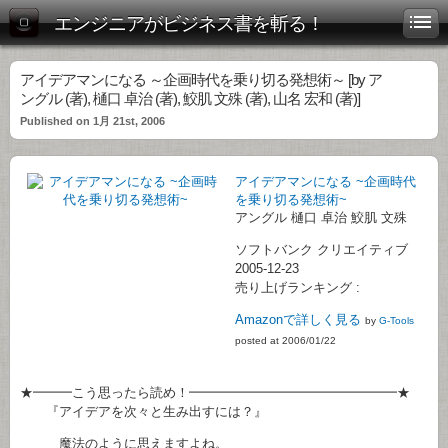
エンジニアがビジネス書を斬る！
アイデアマンになる ～企画時代を乗り切る発想術～ [by ア
ングル (著), 樋口 卓治 (著), 鮫肌 文殊 (著), 山名 宏和 (著)]
Published on 1月 21st, 2006
アイデアマンになる ~企画時代
を乗り切る発想術~
アングル 樋口 卓治 鮫肌 文殊
ソフトバンク クリエイティブ
2005-12-23
売り上げランキング :
Amazonで詳しく見る
by
G-Tools
posted at 2006/01/22
★━━━こう思ったら読め！━━━━━━━━━━━━━━━━★
『アイデアを次々と生み出すには？』
魔法のように思えますよね。