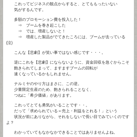
これってビジネスの観点からすると、とてももったいない
気がするんです。
多額のプロモーション費を投入した！
⇒ ブームを巻き起こした
⇒ では、増産しないと！
⇒ 増産した製品がでてきたころには、ブームが去っている
(泣)
こんな【悲劇】が笑い事ではない感じです・・・。
逆にこれを【悲劇】にならないように、資金回収を急ぐからこそ
飽きられてしまって、ますますブームの回転が
速くなっているかもしれません。
ナルミヤのやり方はまさに、この逆。
少量限定生産のため、飽きられることなく、
つねに「希少価値」があります。
これってとても勇気がいることです・・。
だって「求められている＝売上・利益をとれる！」という
状況が前にありながら、それをしないで長い目でみていくのです
よ？
わかっていてもなかなかできることではありませんよね。