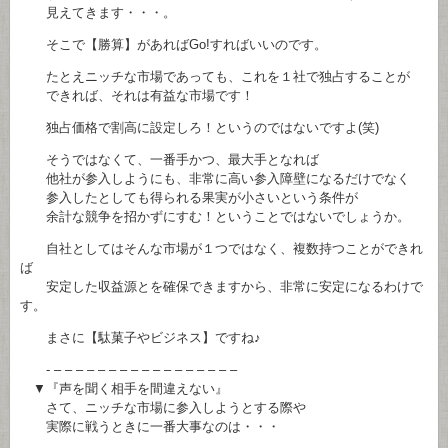
見えてきます・・・。
そこで【勝算】があればGo!すればいいのです。
たとえニッチな市場であっても、これを１社で独占することが
できれば、それは有益な市場です！
独占価格で割高に設定しろ！というのではないですよ(笑)
そうではなくて、一番手かつ、最大手となれば
他社が参入しようにも、非常に高い参入障壁になるだけでなく
参入したとしても得られる果実が小さいという条件が
余計な競争を招かずにすむ！ということではないでしょうか。
自社としてはそんな市場が１つではなく、複数持つことができれ
ば
安定した収益源とを確保できますから、非常に安定になるわけで
す。
まさに【駄菓子やビジネス】ですね♪
- – – – – – – – – – – – – – – – – –
▼『声を聞く相手を間違えない』
さて、ニッチな市場に参入しようとする際や
実際に戦うときに一番大事なのは・・・