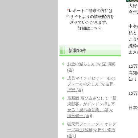
大好
*
レポートご請求の方には
今年
当サイトよりの情報配信を
させていただきます。
中身
詳細は
こちら
私と
こう
純粋
新着10件
まさ
お金の減らし方 by 森 博嗣
12
(著)
高知
成長マインドセットー心の
知りま
ブレーキの外し方 by 吉田
行宏 (著)
12
最新版 飛び込みなしで「新
規顧客」がドンドン押し寄
日本
せる「展示会営業」術[by
清永健一 (著)]
破天荒フェニックス オンデ
ーズ再生物語[by 田中 修治
(著) ]