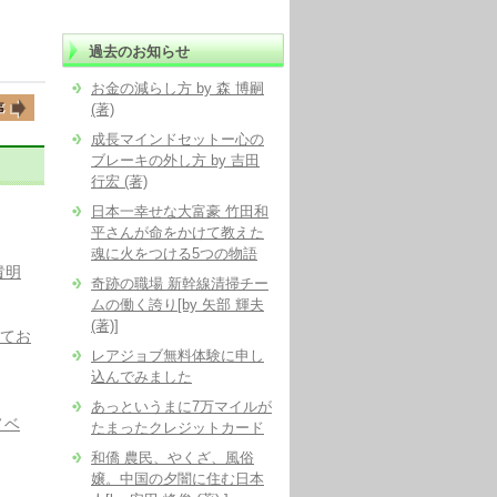
過去のお知らせ
お金の減らし方 by 森 博嗣
(著)
成長マインドセットー心の
ブレーキの外し方 by 吉田
行宏 (著)
日本一幸せな大富豪 竹田和
平さんが命をかけて教えた
魂に火をつける5つの物語
貴明
奇跡の職場 新幹線清掃チー
ムの働く誇り[by 矢部 輝夫
(著)]
ってお
レアジョブ無料体験に申し
込んでみました
あっというまに7万マイルが
ノベ
たまったクレジットカード
和僑 農民、やくざ、風俗
嬢。中国の夕闇に住む日本