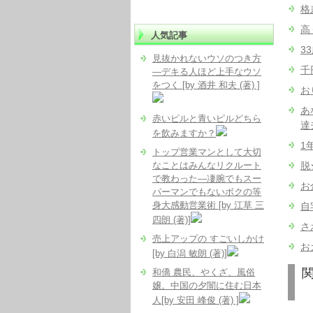
格
高
人気記事
3
見抜かれないウソのつき方
千
―デキる人ほど上手なウソ
をつく [by 酒井 和夫 (著) ]
お
あ
赤いピルと青いピルどちら
達夫
を飲みますか？
1
トップ営業マンとして大切
なことはみんなリクルート
脱
で教わった―凄腕でもスー
お
パーマンでもないボクの等
身大感動営業術 [by 江草 三
自
四朗 (著)]
さ
売上アップの すごいしかけ
お
[by 白潟 敏朗 (著)]
和僑 農民、やくざ、風俗
嬢。中国の夕闇に住む日本
人[by 安田 峰俊 (著) ]