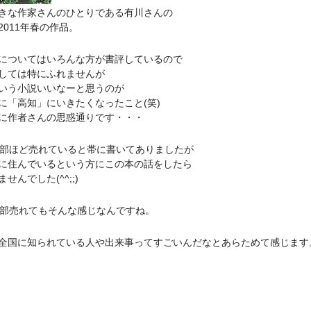
きな作家さんのひとりである有川さんの
2011年春の作品。
についてはいろんな方が書評しているので
しては特にふれませんが
いう小説いいなーと思うのが
に「高知」にいきたくなったこと(笑)
に作者さんの思惑通りです・・・
万部ほど売れていると帯に書いてありましたが
に住んでいるという方にこの本の話をしたら
せんでした(^^;;)
万部売れてもそんな感じなんですね。
全国に知られている人や出来事ってすごいんだなとあらためて感じます