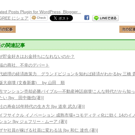
済
の関連記事
ぜ貯金好きはお金持ちになれないのか？
福の商社、不幸のデパート
代総理の経済政策力 グランドビジョンを知れば経済がわかるby 三橋 
版大崩壊 (文春新書) by 山田 順
古マンション売却必勝バイブル―不動産神話崩壊!こんな時代だから知
たい [by 田中徹也(著)]
社の寿命10年時代の生き方 [by 道幸 武久(著)]
イフサイクル イノベーション 成熟市場+コモディティ化に効く 14のイ
ション [by ジェフリー・ムーア (著)]
ザヤ社員が稼げる社員に変わる法 [by 和仁 達也 (著)]