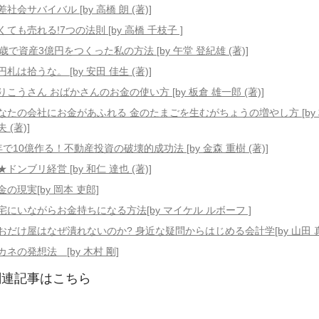
差社会サバイバル [by 高橋 朗 (著)]
くても売れる!7つの法則 [by 高橋 千枝子 ]
3歳で資産3億円をつくった私の方法 [by 午堂 登紀雄 (著)]
円札は拾うな。 [by 安田 佳生 (著)]
りこうさん おばかさんのお金の使い方 [by 板倉 雄一郎 (著)]
なたの会社にお金があふれる 金のたまごを生むがちょうの増やし方 [by
 (著)]
年で10億作る！不動産投資の破壊的成功法 [by 金森 重樹 (著)]
★ドンブリ経営 [by 和仁 達也 (著)]
金の現実[by 岡本 吏郎]
宅にいながらお金持ちになる方法[by マイケル ルボーフ ]
おだけ屋はなぜ潰れないのか? 身近な疑問からはじめる会計学[by 山田 
カネの発想法 [by 木村 剛]
関連記事はこちら