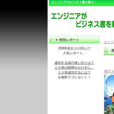
エンジニアがビジネス書を斬る！
▼ 特別レポート
エン
20000名以上が読んだ
人気レポート。
成功する頭の使い方とは？
１０倍の時間をかけずに、
県庁
１０倍成功するには？
を無料でプレゼント！