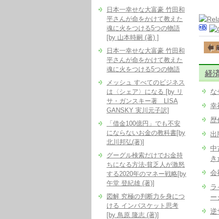
日本一幸せな大富豪 竹田和
平さんが命をかけて教えた
魂に火をつける5つの物語
[by 山本時嗣 (著) ]
日本一幸せな大富豪 竹田和
平さんが命をかけて教えた
魂に火をつける5つの物語
経
メッシュ すべてのビジネス
な
は〈シェア〉になる [by リ
サ・ガンスキー著 LISA
幸
GANSKY 実川元子訳]
歴
「借金100億円」でも不安
にならないお金の教科書[by
出
北川邦弘(著)]
中
グーグル検索だけでお金持
き
ちになる方法-貧乏人が激怒
会
する2020年のマネー戦略[by
午堂 登紀雄 (著)]
ラ
図解 究極の判断力を身につ
ー
ける インバスケット思考
逆
[by 鳥原 隆志 (著)]