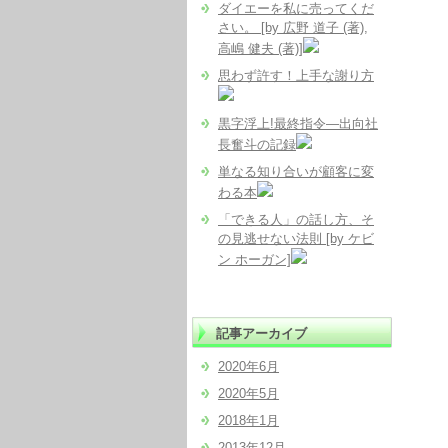
ダイエーを私に売ってくだ
さい。 [by 広野 道子 (著),
高嶋 健夫 (著)]
思わず許す！上手な謝り方
黒字浮上!最終指令―出向社
長奮斗の記録
単なる知り合いが顧客に変
わる本
「できる人」の話し方、そ
の見逃せない法則 [by ケビ
ン ホーガン]
記事アーカイブ
2020年6月
2020年5月
2018年1月
2013年12月