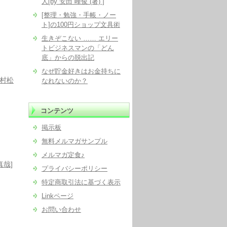
人[by 安田 峰俊 (著) ]
[整理・勉強・手帳・ノー
ト]の100円ショップ文具術
生きぞこない …… エリー
トビジネスマンの「どん
底」からの脱出記
なぜ貯金好きはお金持ちに
 村松
なれないのか？
コンテンツ
掲示板
無料メルマガサンプル
メルマガ定食♪
真哉]
プライバシーポリシー
特定商取引法に基づく表示
Linkページ
お問い合わせ