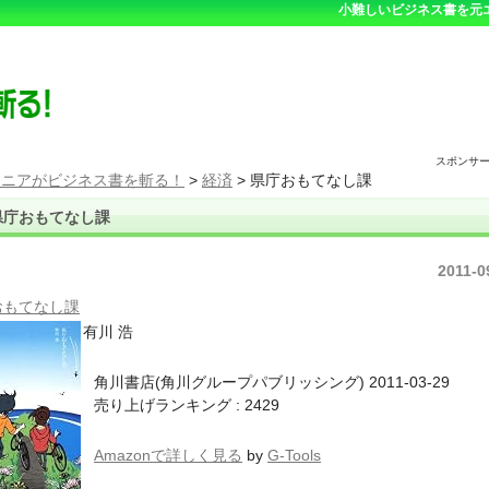
小難しいビジネス書を元
スポンサ
ジニアがビジネス書を斬る！
>
経済
>
県庁おもてなし課
県庁おもてなし課
2011-0
おもてなし課
有川 浩
角川書店(角川グループパブリッシング) 2011-03-29
売り上げランキング : 2429
Amazonで詳しく見る
by
G-Tools