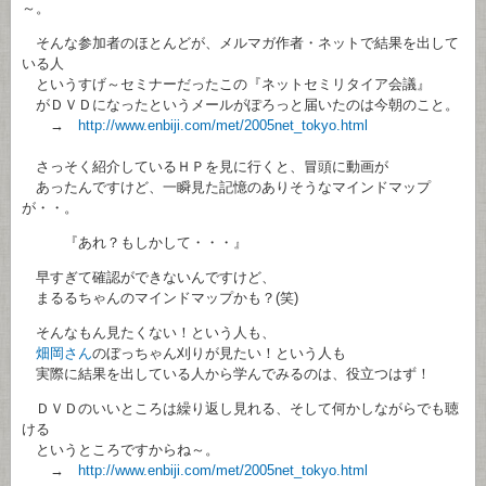
～。
そんな参加者のほとんどが、メルマガ作者・ネットで結果を出して
いる人
というすげ～セミナーだったこの『ネットセミリタイア会議』
がＤＶＤになったというメールがぽろっと届いたのは今朝のこと。
→
http://www.enbiji.com/met/2005net_tokyo.html
さっそく紹介しているＨＰを見に行くと、冒頭に動画が
あったんですけど、一瞬見た記憶のありそうなマインドマップ
が・・。
『あれ？もしかして・・・』
早すぎて確認ができないんですけど、
まるるちゃんのマインドマップかも？(笑)
そんなもん見たくない！という人も、
畑岡さん
のぼっちゃん刈りが見たい！という人も
実際に結果を出している人から学んでみるのは、役立つはず！
ＤＶＤのいいところは繰り返し見れる、そして何かしながらでも聴
ける
というところですからね～。
→
http://www.enbiji.com/met/2005net_tokyo.html