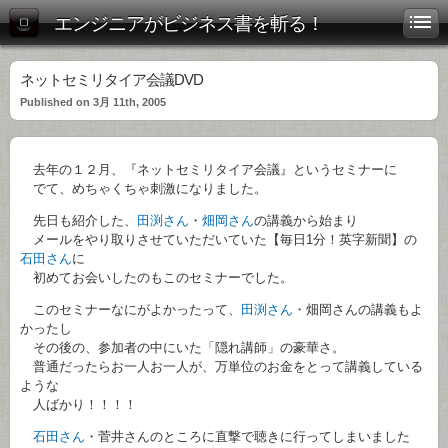
エンジニアがビジネス書を斬る！
ネットセミリタイア会議DVD
Published on 3月 11th, 2005
去年の１２月、『ネットセミリタイア会議』というセミナーに
でて、めちゃくちゃ刺激になりました。
先日も紹介した、
田渕さん
・
畑岡さん
の講義から始まり
メールをやり取りさせていただいていた【毎日1分！英字新聞】の
石田さん
に
初めてお会いしたのもこのセミナーでした。
このセミナーなにがよかったって、
田渕さん
・畑岡さんの講義もよ
かったし
その後の、参加者の中にいた「隠れ講師」の豪華さ。
普通だったらお一人お一人が、万単位のお金をとって講義している
ような
人ばかり！！！！
石田さん
・菅井さんのところに直撃で聴きに行ってしまいました