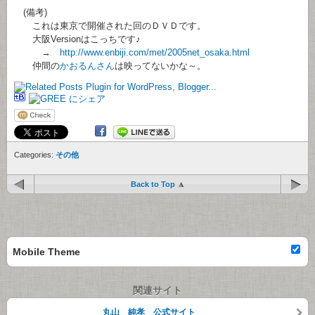
(備考)
これは東京で開催された回のＤＶＤです。
大阪Versionはこっちです♪
→
http://www.enbiji.com/met/2005net_osaka.html
仲間の
かおるんさん
は映ってないかな～。
Categories:
その他
Back to Top
Mobile Theme
関連サイト
丸山 純孝 公式サイト