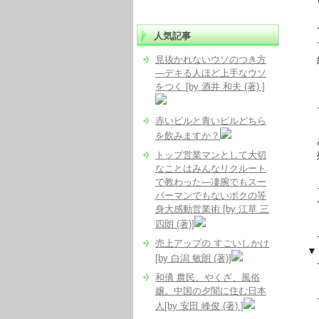
する
人気記事
マイ
見抜かれないウソのつき方
結
―デキる人ほど上手なウソ
をつく [by 酒井 和夫 (著) ]
「意
そう
赤いピルと青いピルどちら
を飲みますか？
あく
トップ営業マンとして大切
残
なことはみんなリクルート
で教わった―凄腕でもスー
その
パーマンでもないボクの等
つ
身大感動営業術 [by 江草 三
四朗 (著)]
- – 
売上アップの すごいしかけ
▼『
[by 白潟 敏朗 (著)]
では
和僑 農民、やくざ、風俗
嬢。中国の夕闇に住む日本
それ
人[by 安田 峰俊 (著) ]