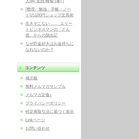
人[by 安田 峰俊 (著) ]
[整理・勉強・手帳・ノー
ト]の100円ショップ文具術
生きぞこない …… エリー
トビジネスマンの「どん
底」からの脱出記
なぜ貯金好きはお金持ちに
なれないのか？
コンテンツ
掲示板
無料メルマガサンプル
メルマガ定食♪
プライバシーポリシー
特定商取引法に基づく表示
Linkページ
お問い合わせ