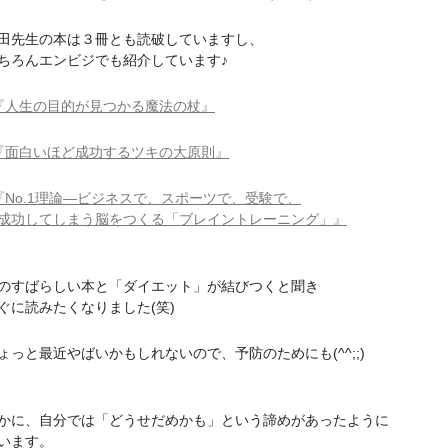
先生の本は３冊とも読破していますし、
ろんエンビジでも紹介しています♪
『人生の目的が見つかる魔法の杖』
『面白いほど成功するツキの大原則』
『No.1理論―ビジネスで、スポーツで、受験で、
してしまう脳をつくる「ブレイントレーニング」』
すばらしい本と「ダイエット」が結びつくと聞き
に読みたくなりました(笑)
っと最近やばいかもしれないので、予防のためにも(^^;;)
に、自分では「どうせだめかも」という諦めがあったように
います。