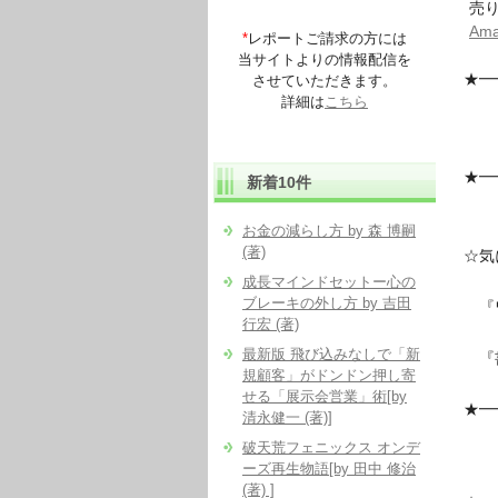
売り
Am
*
レポートご請求の方には
当サイトよりの情報配信を
★━
させていただきます。
詳細は
こちら
『
そ
★━
新着10件
お金の減らし方 by 森 博嗣
(著)
☆気
成長マインドセットー心の
ブレーキの外し方 by 吉田
『
行宏 (著)
最新版 飛び込みなしで「新
『
規顧客」がドンドン押し寄
せる「展示会営業」術[by
★━
清永健一 (著)]
『
破天荒フェニックス オンデ
ーズ再生物語[by 田中 修治
急
(著) ]