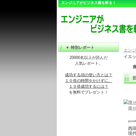
エンジニアがビジネス書を斬る！
▼ 特別レポート
エン
イエット
20000名以上が読んだ
人気レポート。
痩
成功する頭の使い方とは？
田
１０倍の時間をかけずに、
１０倍成功するには？
を無料でプレゼント！
痩せ
poste
西田
現代書