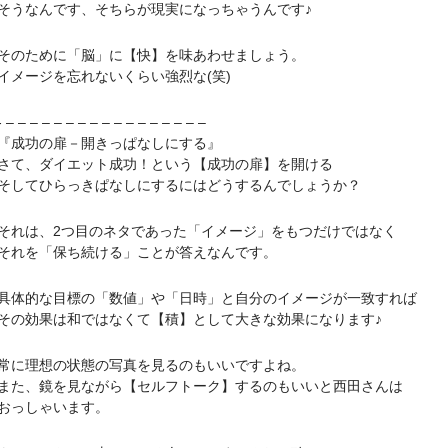
なんです、そちらが現実になっちゃうんです♪
ために「脳」に【快】を味あわせましょう。
ージを忘れないくらい強烈な(笑)
– – – – – – – – – – – – – – – –
成功の扉－開きっぱなしにする』
、ダイエット成功！という【成功の扉】を開ける
てひらっきぱなしにするにはどうするんでしょうか？
は、2つ目のネタであった「イメージ」をもつだけではなく
を「保ち続ける」ことが答えなんです。
的な目標の「数値」や「日時」と自分のイメージが一致すれば
効果は和ではなくて【積】として大きな効果になります♪
理想の状態の写真を見るのもいいですよね。
、鏡を見ながら【セルフトーク】するのもいいと西田さんは
っしゃいます。