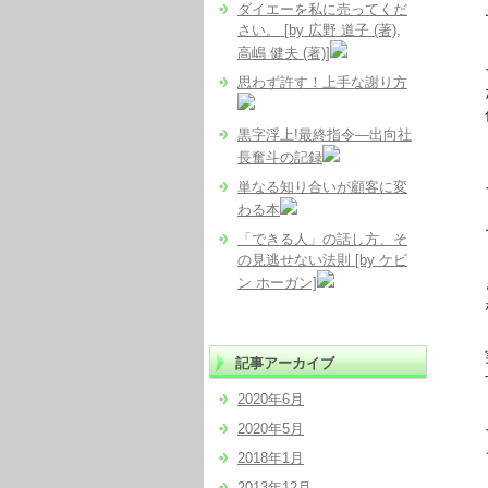
ダイエーを私に売ってくだ
でも
さい。 [by 広野 道子 (著),
高嶋 健夫 (著)]
そう
思わず許す！上手な謝り方
だっ
作
黒字浮上!最終指令―出向社
長奮斗の記録
単なる知り合いが顧客に変
そ
わる本
「ダ
でき
「できる人」の話し方、そ
の見逃せない法則 [by ケビ
ン ホーガン]
きれ
なん
実は
記事アーカイブ
する
2020年6月
2020年5月
そこ
イメ
2018年1月
2013年12月