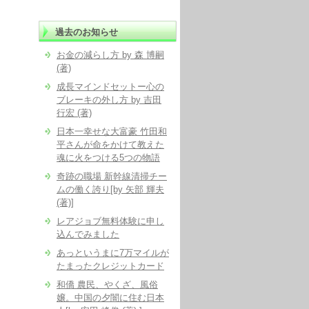
過去のお知らせ
お金の減らし方 by 森 博嗣
(著)
成長マインドセットー心の
ブレーキの外し方 by 吉田
行宏 (著)
日本一幸せな大富豪 竹田和
平さんが命をかけて教えた
魂に火をつける5つの物語
奇跡の職場 新幹線清掃チー
ムの働く誇り[by 矢部 輝夫
(著)]
レアジョブ無料体験に申し
込んでみました
あっというまに7万マイルが
たまったクレジットカード
和僑 農民、やくざ、風俗
嬢。中国の夕闇に住む日本