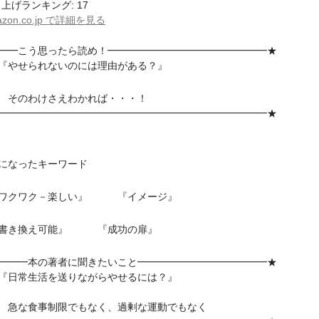
上げランキング: 17
azon.co.jp で詳細を見る
━━こう思ったら読め！━━━━━━━━━━━━━━━━★
やせられないのには理由がある？』
のわけさえわかれば・・・！
━━━━━━━━━━━━━━━━━━━━━━━━━━━★
になったキーワード
ワクワク－楽しい』 『イメージ』
書き換え可能』 『成功の扉』
━━━本の著者に聞きたいこと━━━━━━━━━━━━━★
日常生活を送りながらやせるには？』
な食事制限でもなく、過剰な運動でもなく