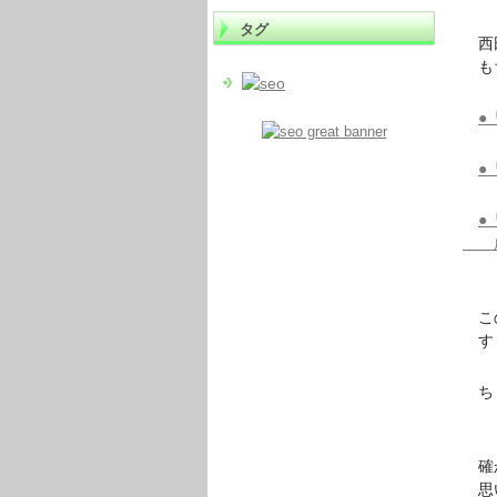
タグ
西田
もち
●
●
●
成功
この
すぐ
ちょ
確か
思