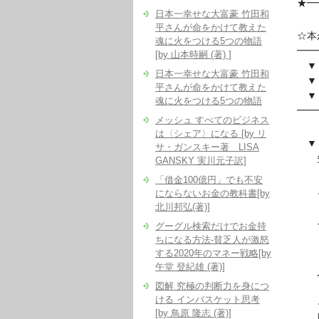
★━
日本一幸せな大富豪 竹田和
平さんが命をかけて教えた
☆本
魂に火をつける5つの物語
━━
[by 山本時嗣 (著) ]
▼『
日本一幸せな大富豪 竹田和
▼『
平さんが命をかけて教えた
▼『
魂に火をつける5つの物語
━━
メッシュ すべてのビジネス
は〈シェア〉になる [by リ
▼『
サ・ガンスキー著 LISA
失
GANSKY 実川元子訳]
「借金100億円」でも不安
と調
にならないお金の教科書[by
北川邦弘(著)]
そ
グーグル検索だけでお金持
「
ちになる方法-貧乏人が激怒
する2020年のマネー戦略[by
午堂 登紀雄 (著)]
人は
図解 究極の判断力を身につ
ける インバスケット思考
とい
[by 鳥原 隆志 (著)]
自分