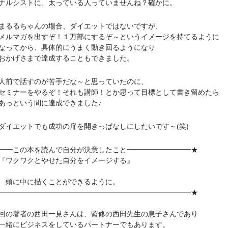
シストに、太っている人っていませんね？確かに。
るちゃんの場合、ダイエットではないですが、
マガを出すぞ！１万部にするぞ～というイメージを持てるように
てから、具体的にうまく動き回るようになり
げさまで達成することもできました。
で話すのが苦手だな～と思っていたのに、
ナーをやるぞ！それも講師！とか思って目標として書き留めたら
という間に達成できました♪
エットでも成功の扉を開きっぱなしにしたいです～(笑)
━━この本を読んで自分が決意したこと━━━━━━━━━★
クワクとやせた自分をイメージする』
に中に描くことができるように。
━━━━━━━━━━━━━━━━━━━━━━━━━━━★
の著者の西田一見さんは、監修の西田先生の息子さんであり
緒にビジネスをしているパートナーでもあります。