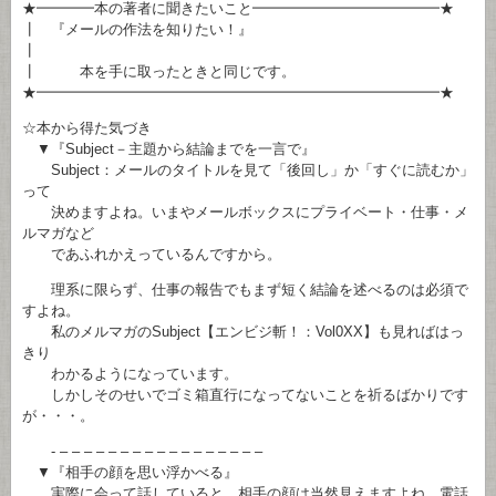
★━━━━本の著者に聞きたいこと━━━━━━━━━━━━━★
┃ 『メールの作法を知りたい！』
┃
┃ 本を手に取ったときと同じです。
★━━━━━━━━━━━━━━━━━━━━━━━━━━━━★
☆本から得た気づき
▼『Subject－主題から結論までを一言で』
Subject：メールのタイトルを見て「後回し」か「すぐに読むか」
って
決めますよね。いまやメールボックスにプライベート・仕事・メ
ルマガなど
であふれかえっているんですから。
理系に限らず、仕事の報告でもまず短く結論を述べるのは必須で
すよね。
私のメルマガのSubject【エンビジ斬！：Vol0XX】も見ればはっ
きり
わかるようになっています。
しかしそのせいでゴミ箱直行になってないことを祈るばかりです
が・・・。
- – – – – – – – – – – – – – – – – –
▼『相手の顔を思い浮かべる』
実際に会って話していると、相手の顔は当然見えますよね。電話