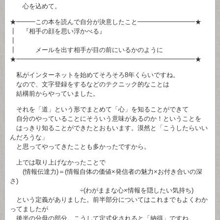
心を込めて。
★━━━この本を読んで自分が決意したこと━━━━━━━━━★
┃ 『相手の顔を思い浮かべる』
┃
┃ メールを出す相手が目の前にいるかのように
★━━━━━━━━━━━━━━━━━━━━━━━━━━━━★
私がインターネットを始めてそろそろ8年くらいですね。
なので、文字登録をするなどのテクニック的なことは
結構前からやっていました。
それを「道」という形でまとめて「心」を知ることができて
自分のやっていることにそういう意味があるのか！ということを
はっきり知ることができたとおもいます。漠然と「こうしたらいい
んだろうな」
と思ってやってきたことも多かったですから。
上では取り上げなかったことで
(情報伝達力)＝(情報自体の価値×発信者の魅力×お付き合いの深
さ)
÷(わがままな心×情報を隠したい気持ち)
という定義がありました。前半部分についてはこれまでもよくわか
ってましたが
後半の分母の部分。こうして定式化されると「納得」ですね。