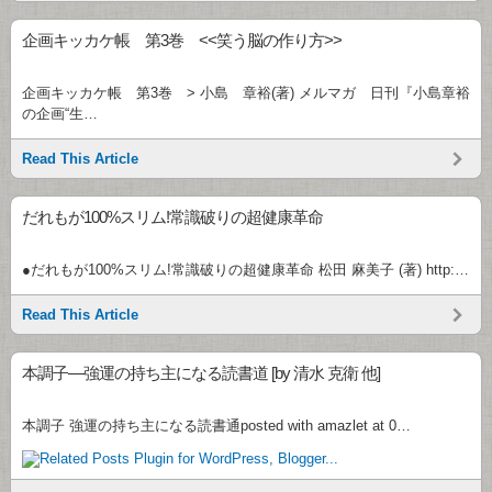
企画キッカケ帳 第3巻 <<笑う脳の作り方>>
企画キッカケ帳 第3巻 > 小島 章裕(著) メルマガ 日刊『小島章裕
の企画“生…
Read This Article
だれもが100%スリム!常識破りの超健康革命
●だれもが100%スリム!常識破りの超健康革命 松田 麻美子 (著) http:…
Read This Article
本調子―強運の持ち主になる読書道 [by 清水 克衛 他]
本調子 強運の持ち主になる読書通posted with amazlet at 0…