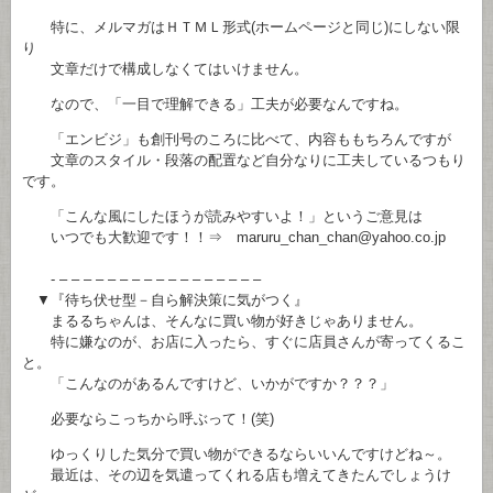
特に、メルマガはＨＴＭＬ形式(ホームページと同じ)にしない限
り
文章だけで構成しなくてはいけません。
なので、「一目で理解できる」工夫が必要なんですね。
「エンビジ」も創刊号のころに比べて、内容ももちろんですが
文章のスタイル・段落の配置など自分なりに工夫しているつもり
です。
「こんな風にしたほうが読みやすいよ！」というご意見は
いつでも大歓迎です！！⇒ maruru_chan_chan@yahoo.co.jp
- – – – – – – – – – – – – – – – – –
▼『待ち伏せ型－自ら解決策に気がつく』
まるるちゃんは、そんなに買い物が好きじゃありません。
特に嫌なのが、お店に入ったら、すぐに店員さんが寄ってくるこ
と。
「こんなのがあるんですけど、いかがですか？？？」
必要ならこっちから呼ぶって！(笑)
ゆっくりした気分で買い物ができるならいいんですけどね～。
最近は、その辺を気遣ってくれる店も増えてきたんでしょうけ