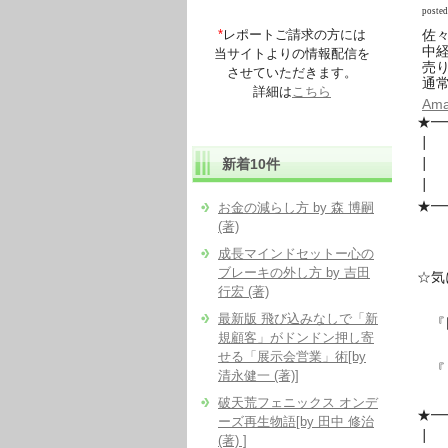
poste
*
レポートご請求の方には
佐々
中経出
当サイトよりの情報配信を
売り
させていただきます。
通常
詳細は
こちら
Am
★━
新着10件
┃
★━
お金の減らし方 by 森 博嗣
(著)
成長マインドセットー心の
ブレーキの外し方 by 吉田
☆気
行宏 (著)
最新版 飛び込みなしで「新
『
規顧客」がドンドン押し寄
せる「展示会営業」術[by
『
清永健一 (著)]
破天荒フェニックス オンデ
★━
ーズ再生物語[by 田中 修治
┃
(著) ]