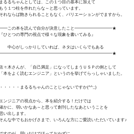
るちゃんとしては、この１つ目の基本に加えて
１つ柱を作れたらな～と思っています。
ならば飽きられることもなく、バリエーションがでますから。
━━この本を読んで自分が決意したこと━━━━━━━━━★
 『ひとつの専門の視点で様々な現象を書いてみる』
┃
 中心がしっかりしていれば、ネタはいくらでもある
━━━━━━━━━━━━━━━━━━━━━━━━━━━★
木さんが、「自己満足」になってしまうＵＳＰの例として
をよく読むエンジニア」というのを挙げてらっしゃいました。
・・・まるるちゃんのことじゃないですか(^^;;)
ジニアの視点から、本を紹介する！だけでは
に、弱いかなあ～と思って創刊したなあということを
い出します。
な中でもおかげさまで、いろんな方にご愛読いただいています♪
すのが、弱いだけでほっておかずに