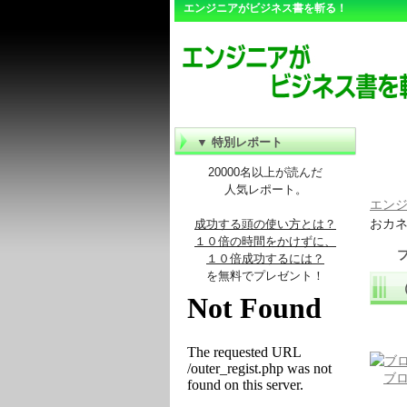
エンジニアがビジネス書を斬る！
▼ 特別レポート
20000名以上が読んだ
人気レポート。
エン
おカネ
成功する頭の使い方とは？
１０倍の時間をかけずに、
１０倍成功するには？
を無料でプレゼント！
ブ