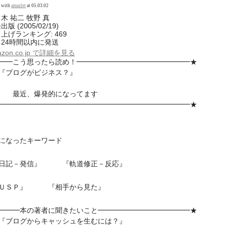
d with
amazlet
at 05.03.02
木 祐二 牧野 真
版 (2005/02/19)
上げランキング: 469
24時間以内に発送
azon.co.jp で詳細を見る
━━こう思ったら読め！━━━━━━━━━━━━━━━━★
┃ 『ブログがビジネス？』
┃
 最近、爆発的になってます
━━━━━━━━━━━━━━━━━━━━━━━━━━━★
になったキーワード
日記－発信』 『軌道修正－反応』
ＵＳＰ』 『相手から見た』
━━━本の著者に聞きたいこと━━━━━━━━━━━━━★
 『ブログからキャッシュを生むには？』