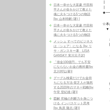
日本一幸せな大富豪 竹田和
平さんが命をかけて教えた
★━
魂に火をつける5つの物語
[by 山本時嗣 (著) ]
☆本
日本一幸せな大富豪 竹田和
▼『
平さんが命をかけて教えた
魂に火をつける5つの物語
ホー
メッシュ すべてのビジネス
販売
は〈シェア〉になる [by リ
サ・ガンスキー著 LISA
GANSKY 実川元子訳]
そ
「
「借金100億円」でも不安
にならないお金の教科書[by
北川邦弘(著)]
１０
グーグル検索だけでお金持
ちになる方法-貧乏人が激怒
残念
する2020年のマネー戦略[by
全
午堂 登紀雄 (著)]
図解 究極の判断力を身につ
とい
ける インバスケット思考
[by 鳥原 隆志 (著)]