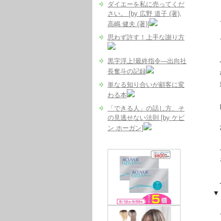
ダイエーを私に売ってくだ
さい。 [by 広野 道子 (著),
ここ
高嶋 健夫 (著)]
「自
思わず許す！上手な謝り方
ち
黒字浮上!最終指令―出向社
つま
長奮斗の記録
なぜ
多
単なる知り合いが顧客に変
わる本
自分
「できる人」の話し方、そ
・
の見逃せない法則 [by ケビ
だ
ン ホーガン]
そう
を
- – 
▼『
ブロ