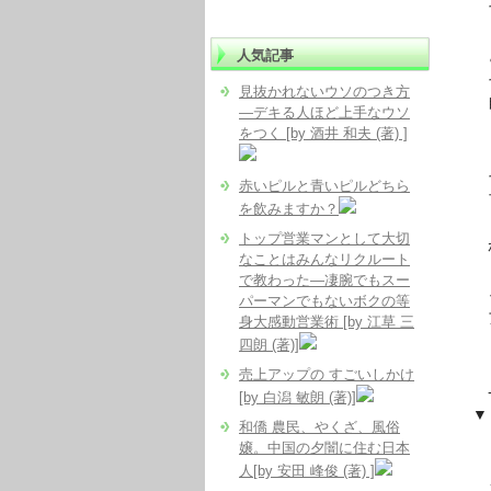
そう
人気記事
と
そり
見抜かれないウソのつき方
自分
―デキる人ほど上手なウソ
をつく [by 酒井 和夫 (著) ]
そこ
赤いピルと青いピルどちら
ブロ
を飲みますか？
トラ
トップ営業マンとして大切
があ
なことはみんなリクルート
で教わった―凄腕でもスー
って
パーマンでもないボクの等
アク
身大感動営業術 [by 江草 三
＝ 
四朗 (著)]
売上アップの すごいしかけ
- – 
[by 白潟 敏朗 (著)]
▼『
和僑 農民、やくざ、風俗
嬢。中国の夕闇に住む日本
ＵＳＰ
人[by 安田 峰俊 (著) ]
も