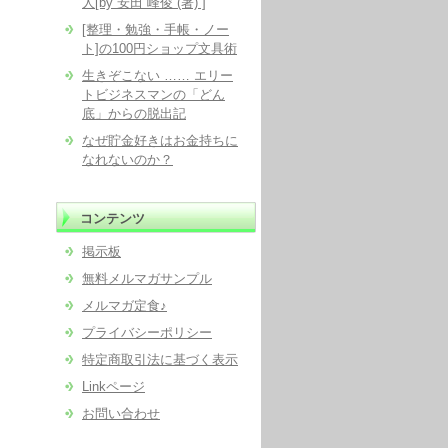
人[by 安田 峰俊 (著) ]
[整理・勉強・手帳・ノー
ト]の100円ショップ文具術
生きぞこない …… エリー
トビジネスマンの「どん
底」からの脱出記
なぜ貯金好きはお金持ちに
なれないのか？
コンテンツ
掲示板
無料メルマガサンプル
メルマガ定食♪
プライバシーポリシー
特定商取引法に基づく表示
Linkページ
お問い合わせ