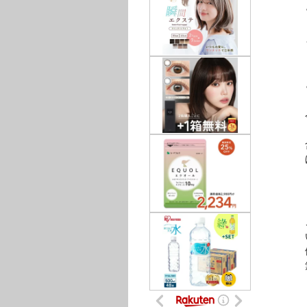
と
まる
「今
と、
今の
「そ
含め
ほぼ
＃あ
こ
いく
例え
無