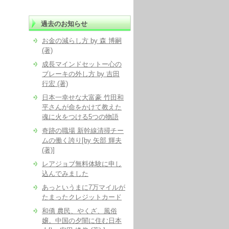
過去のお知らせ
お金の減らし方 by 森 博嗣
(著)
成長マインドセットー心の
ブレーキの外し方 by 吉田
行宏 (著)
日本一幸せな大富豪 竹田和
平さんが命をかけて教えた
魂に火をつける5つの物語
奇跡の職場 新幹線清掃チー
ムの働く誇り[by 矢部 輝夫
(著)]
レアジョブ無料体験に申し
込んでみました
あっというまに7万マイルが
たまったクレジットカード
和僑 農民、やくざ、風俗
嬢。中国の夕闇に住む日本