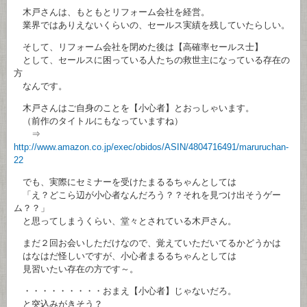
木戸さんは、もともとリフォーム会社を経営。
業界ではありえないくらいの、セールス実績を残していたらしい。
そして、リフォーム会社を閉めた後は【高確率セールス士】
として、セールスに困っている人たちの救世主になっている存在の
方
なんです。
木戸さんはご自身のことを【小心者】とおっしゃいます。
（前作のタイトルにもなっていますね）
⇒
http://www.amazon.co.jp/exec/obidos/ASIN/4804716491/maruruchan-
22
でも、実際にセミナーを受けたまるるちゃんとしては
「え？どこら辺が小心者なんだろう？？それを見つけ出そうゲー
ム？？」
と思ってしまうくらい、堂々とされている木戸さん。
まだ２回お会いしただけなので、覚えていただいてるかどうかは
はなはだ怪しいですが、小心者まるるちゃんとしては
見習いたい存在の方です～。
・・・・・・・・・おまえ【小心者】じゃないだろ。
と突込みがきそう？