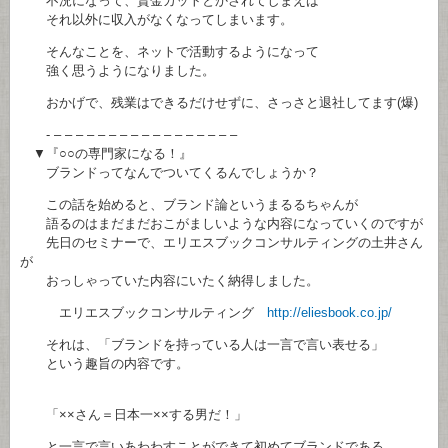
不況になって、賃金カットとかされてしまえば
それ以外に収入がなくなってしまいます。
そんなことを、ネットで活動するようになって
強く思うようになりました。
おかげで、残業はできるだけせずに、さっさと退社してます(爆)
- – – – – – – – – – – – – – – – – –
▼『○○の専門家になる！』
ブランドってなんでついてくるんでしょうか？
この話を始めると、ブランド論というまるるちゃんが
語るのはまだまだおこがましいような内容になっていくのですが
先日のセミナーで、エリエスブックコンサルティングの土井さん
が
おっしゃっていた内容にいたく納得しました。
エリエスブックコンサルティング
http://eliesbook.co.jp/
それは、「ブランドを持っている人は一言で言い表せる」
という趣旨の内容です。
「××さん＝日本一××する男だ！」
と一言で言いあわわすことができて初めてブランドである