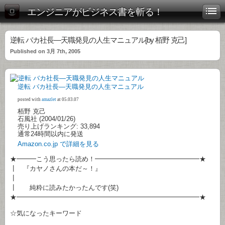
エンジニアがビジネス書を斬る！
逆転 バカ社長―天職発見の人生マニュアル[by 栢野 克己]
Published on 3月 7th, 2005
逆転 バカ社長―天職発見の人生マニュアル
posted with
amazlet
at 05.03.07
栢野 克己
石風社 (2004/01/26)
売り上げランキング: 33,894
通常24時間以内に発送
Amazon.co.jp で詳細を見る
★━━━こう思ったら読め！━━━━━━━━━━━━━━━━★
┃ 『カヤノさんの本だ～！』
┃
┃ 純粋に読みたかったんです(笑)
★━━━━━━━━━━━━━━━━━━━━━━━━━━━━★
☆気になったキーワード