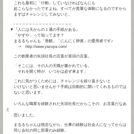
これも最初に「行動」していなければなんにも
起こらなかったですよね。すべてが貴重な体験になるのですから
まずはチャレンジしてみないと。
- – – – – – – – – – – – – – – – – –
▼『人には天からの１通の手紙がある』
「やずや」って知ってます？
まるるちゃんも「香醋」「にんにく卵黄」の愛用者です♪
⇒ http://www.yazuya.com/
この創業者の矢頭社長の言葉が冒頭の言葉。
「そこには、その人の天職が書かれている。
それを開く時が、いつかは必ず来ます」
これに気がつくためには、チャレンジを繰り返さないと
いけないと思いませんか？手紙は自動的に開いてくれるものでは
ないと思います。
いろんな職業を経験された矢頭社長だからこその、お言葉だなあ
と
思いました。
まるるちゃんは残念ながら、仕事の経験は社会人になってからは
同じ会社の同じ部署のみ経験。