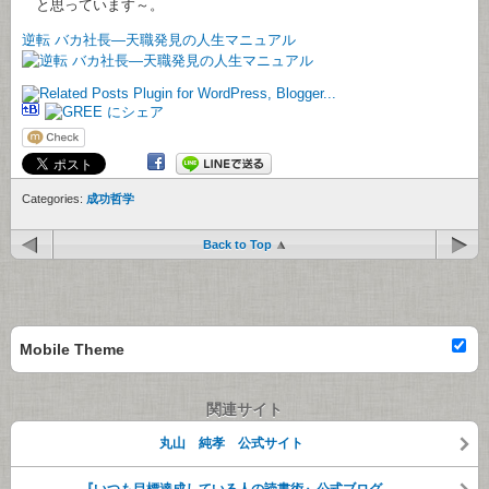
と思っています～。
逆転 バカ社長―天職発見の人生マニュアル
Categories:
成功哲学
Back to Top
Mobile Theme
関連サイト
丸山 純孝 公式サイト