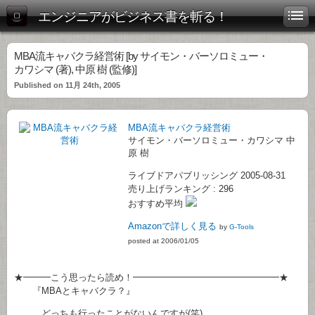
エンジニアがビジネス書を斬る！
MBA流キャバクラ経営術 [by サイモン・バーソロミュー・
カワシマ (著), 中原 樹 (監修)]
Published on 11月 24th, 2005
MBA流キャバクラ経営術
サイモン・バーソロミュー・カワシマ 中
原 樹
ライブドアパブリッシング 2005-08-31
売り上げランキング : 296
おすすめ平均
Amazonで詳しく見る
by
G-Tools
posted at 2006/01/05
★━━━こう思ったら読め！━━━━━━━━━━━━━━━━★
『MBAとキャバクラ？』
どっちも行ったことがないんですが(笑)