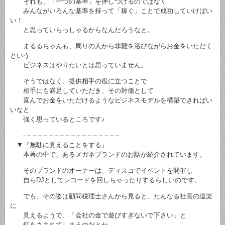
それも、「一つの基準」を押しつけるのではなく
みんながいろんな基準を持って「稼ぐ」ことで成功していけばい
い！
と思っていらっしゃるからなんだろうなと。
まるるちゃんも、周りの人から非難を浴びながらお金をいただく
という
ビジネスはやりたいとは思っていません。
そうではなく、提供相手の役に立つことで
相手にも満足していただき、その対価として
喜んでお金をいただけるようなビジネスモデルを構築できればい
いなと
強く思っているところです♪
- – – – – – – – – – – – – – – – – –
▼『無駄に見えることをする』
本著の中で、あるメガネブランドのお話が紹介されています。
そのブランドのオーナーは、ディスコでイベントを開催し
自らDJとしてレコードを回しちゃったりするらしいのです。
でも、その姿は顧問税理士さんから見ると、たんなる社長の道楽
に
見えるようで、「会社の金で遊びすぎないで下さい」と
釘をさされてしまうのだとか。